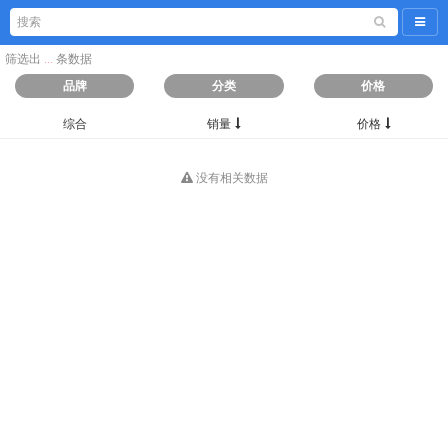
导航
筛选出
...
条数据
品牌
分类
价格
综合
销量
价格
没有相关数据