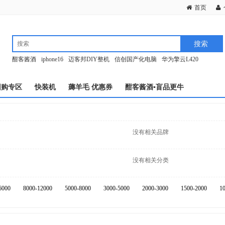
首页
酣客酱酒
iphone16
迈客邦DIY整机
信创国产化电脑
华为擎云L420
团购专区
快装机
薅羊毛 优惠券
酣客酱酒▪盲品更牛
没有相关品牌
没有相关分类
6000
8000-12000
5000-8000
3000-5000
2000-3000
1500-2000
1