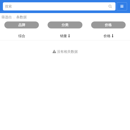
导航
筛选出
...
条数据
品牌
分类
价格
综合
销量
价格
没有相关数据