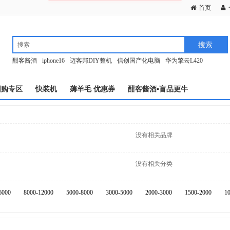
首页
酣客酱酒
iphone16
迈客邦DIY整机
信创国产化电脑
华为擎云L420
团购专区
快装机
薅羊毛 优惠券
酣客酱酒▪盲品更牛
没有相关品牌
没有相关分类
6000
8000-12000
5000-8000
3000-5000
2000-3000
1500-2000
1